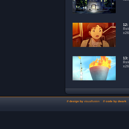
12:
Rel
x26
13:
Rel
x26
// design by
visualfusion
// code by dwark /