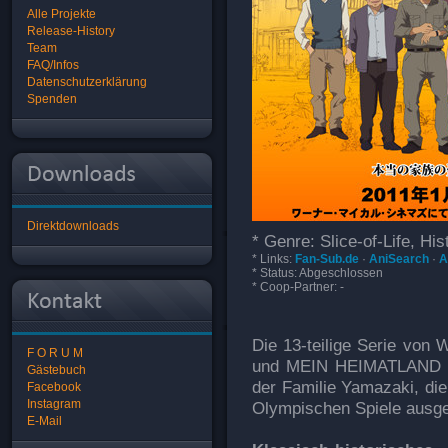
Alle Projekte
Release-History
Team
FAQ/Infos
Datenschutzerklärung
Spenden
Direktdownloads
* Genre: Slice-of-Life, His
* Links:
Fan-Sub.de
·
AniSearch
·
A
* Status: Abgeschlossen
* Coop-Partner: -
Die 13-teilige Serie v
F O R U M
und MEIN HEIMATLAND JA
Gästebuch
der Familie Yamazaki, die 
Facebook
Instagram
Olympischen Spiele ausge
E-Mail