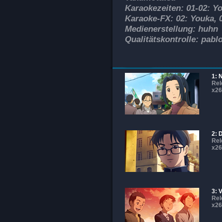
Karaokezeiten: 01-02: Yo
Karaoke-FX: 02: Youka, 0
Medienerstellung: huhn
Qualitätskontrolle: pablo
1: 
Rel
x26
2: 
Rel
x26
3: 
Rel
x26