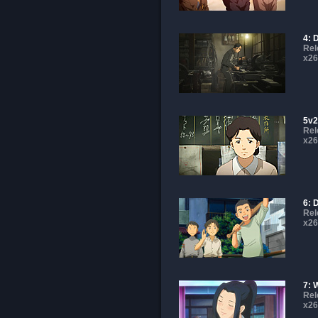
4: 
Rel
x26
5v2
Rel
x26
6: 
Rel
x26
7: 
Rel
x26