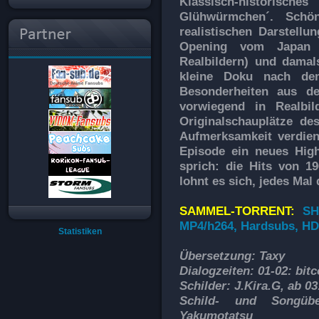
Klassisch-historische
Glühwürmchen´. Schö
realistischen Darstellu
Opening vom Japan h
Realbildern) und damal
kleine Doku nach de
Besonderheiten aus de
vorwiegend in Realbil
Originalschauplätze d
Aufmerksamkeit verdien
Episode ein neues High
sprich: die Hits von 1
lohnt es sich, jedes Ma
SAMMEL-TORRENT:
SH
MP4/h264, Hardsubs, H
Statistiken
Übersetzung: Taxy
Dialogzeiten: 01-02: bitc
Schilder: J.Kira.G, ab 03
Schild- und Songüb
Yakumotatsu