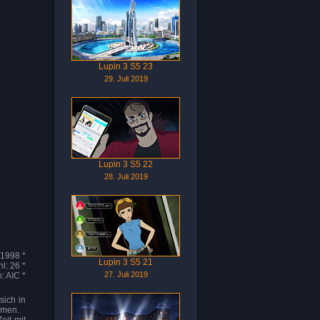
Lupin 3 S5 23
29. Juli 2019
Lupin 3 S5 22
28. Juli 2019
 1998 *
Lupin 3 S5 21
l: 26 *
27. Juli 2019
: AIC *
ich in
mmen.