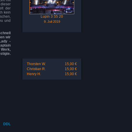
eit mit
 dieser
lt der
ch kein
schen,
Lupin 3 S5 20
yu und
9. Juli 2019
chnell
en wir
Lady -
aptain
 Werk,
tigte.
Thorsten W.
15,00 €
Christian R.
15,00 €
Henry H.
15,00 €
DDL