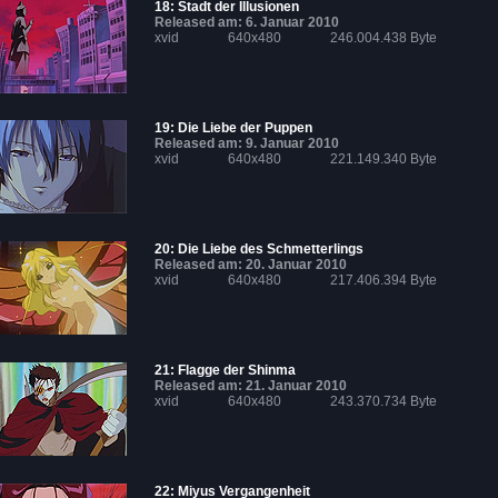
18: Stadt der Illusionen
Released am: 6. Januar 2010
xvid
640x480
246.004.438 Byte
19: Die Liebe der Puppen
Released am: 9. Januar 2010
xvid
640x480
221.149.340 Byte
20: Die Liebe des Schmetterlings
Released am: 20. Januar 2010
xvid
640x480
217.406.394 Byte
21: Flagge der Shinma
Released am: 21. Januar 2010
xvid
640x480
243.370.734 Byte
22: Miyus Vergangenheit