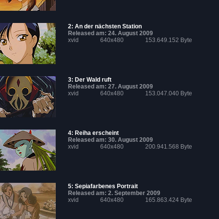
2: An der nächsten Station
Released am: 24. August 2009
xvid
640x480
153.649.152 Byte
3: Der Wald ruft
Released am: 27. August 2009
xvid
640x480
153.047.040 Byte
4: Reiha erscheint
Released am: 30. August 2009
xvid
640x480
200.941.568 Byte
5: Sepiafarbenes Portrait
Released am: 2. September 2009
xvid
640x480
165.863.424 Byte