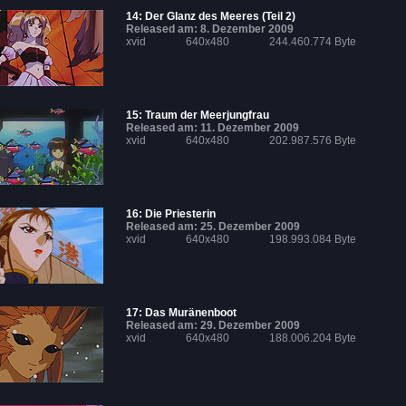
14: Der Glanz des Meeres (Teil 2)
Released am: 8. Dezember 2009
xvid
640x480
244.460.774 Byte
15: Traum der Meerjungfrau
Released am: 11. Dezember 2009
xvid
640x480
202.987.576 Byte
16: Die Priesterin
Released am: 25. Dezember 2009
xvid
640x480
198.993.084 Byte
17: Das Muränenboot
Released am: 29. Dezember 2009
xvid
640x480
188.006.204 Byte