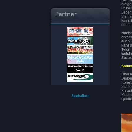
Die 14
einige
unste
Lebend
Shinm
kampf
ihren 
Nachd
entsc
euch 
Fansu
Tylor
welch
Sozus
Samme
Überse
Dialog
Korrek
Schild
Karaok
Medien
Statistiken
Qualit