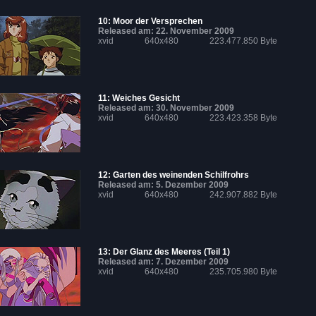
10: Moor der Versprechen
Released am: 22. November 2009
xvid
640x480
223.477.850 Byte
11: Weiches Gesicht
Released am: 30. November 2009
xvid
640x480
223.423.358 Byte
12: Garten des weinenden Schilfrohrs
Released am: 5. Dezember 2009
xvid
640x480
242.907.882 Byte
13: Der Glanz des Meeres (Teil 1)
Released am: 7. Dezember 2009
xvid
640x480
235.705.980 Byte