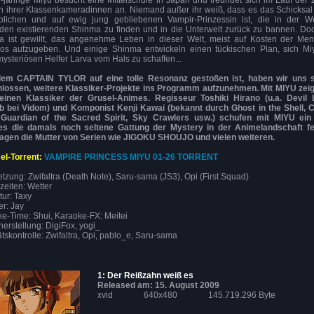
-jährige Miyu besucht eine Mittelschule in Japan und freundet sich im Lauf der Z
n ihrer Klassenkameradinnen an. Niemand außer ihr weiß, dass es das Schicksal
rblichen und auf ewig jung gebliebenen Vampir-Prinzessin ist, die in der We
en existierenden Shinma zu finden und in die Unterwelt zurück zu bannen. Do
a ist gewillt, das angenehme Leben in dieser Welt, meist auf Kosten der Men
los aufzugeben. Und einige Shinma entwickeln einen tückischen Plan, sich Mi
mysteriösen Helfer Larva vom Hals zu schaffen...
em CAPTAIN TYLOR auf eine tolle Resonanz gestoßen ist, haben wir uns s
hlossen, weitere Klassiker-Projekte ins Programm aufzunehmen. Mit MIYU zeig
einen Klassiker der Grusel-Animes. Regisseur Toshiki Hirano (u.a. Devil 
b bei Vidom) und Komponist Kenji Kawai (bekannt durch Ghost in the Shell, C
, Guardian of the Sacred Spirit, Sky Crawlers usw.) schufen mit MIYU ein
es die damals noch seltene Gattung der Mystery in der Animelandschaft fes
agen die Mutter von Serien wie JIGOKU SHOUJO und vielen weiteren.
l-Torrent:
VAMPIRE PRINCESS MIYU 01-26 TORRENT
tzung: Zwifaltra (Death Note), Saru-sama (JS3), Opi (First Squad)
zeiten: Wetter
tur: Taxy
er: Jay
e-Time: Shui, Karaoke-FX: Meitei
erstellung: DigiFox, yogi_
ätskontrolle: Zwifaltra, Opi, pablo_e, Saru-sama
1: Der Reißzahn weiß es
Released am: 15. August 2009
xvid
640x480
145.719.296 Byte