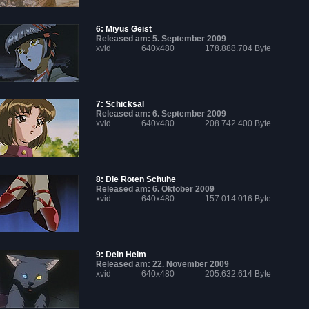
6: Miyus Geist
Released am: 5. September 2009
xvid
640x480
178.888.704 Byte
7: Schicksal
Released am: 6. September 2009
xvid
640x480
208.742.400 Byte
8: Die Roten Schuhe
Released am: 6. Oktober 2009
xvid
640x480
157.014.016 Byte
9: Dein Heim
Released am: 22. November 2009
xvid
640x480
205.632.614 Byte