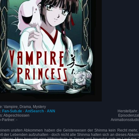
e: Vampire, Drama, Mystery
s:
Fan-Sub.de
·
AniSearch
·
ANN
Herstelljahr:
us: Abgeschlossen
Episodenzah
-Partner: -
Animationsstudio
einem uralten Abkommen haben die Geisterwesen der Shinma kein Recht mehr, s
lt der Lebenden aufzuhalten - doch nicht alle Shinma halten sich an dieses Abko