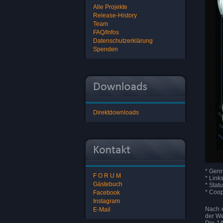
Alle Projekte
Release-History
Team
FAQ/Infos
Datenschutzerklärung
Spenden
Direktdownloads
* Genr
F O R U M
* Link
Gästebuch
* Stat
* Coop
Facebook
Instagram
Nach 
E-Mail
der We