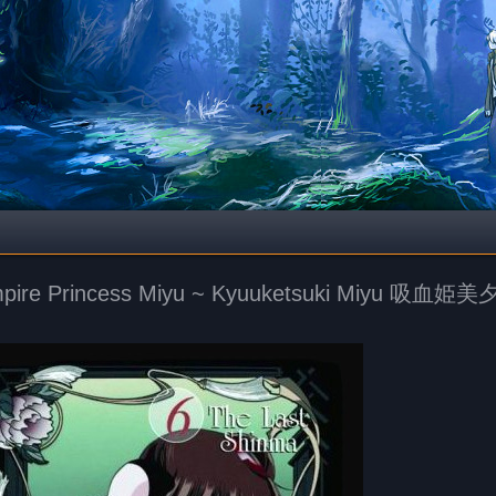
pire Princess Miyu ~ Kyuuketsuki Miyu 吸血姫美