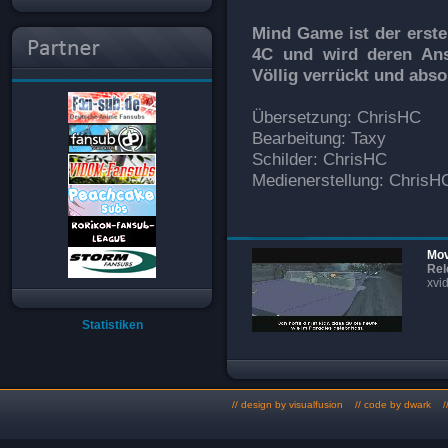
Mind Game ist der erst
4C und wird deren Ansp
Völlig verrückt und absol
Übersetzung: ChrisHC
Bearbeitung: Taxy
Schilder: ChrisHC
Medienerstellung: ChrisH
Mov
Rel
xvi
Statistiken
// design by
visualfusion
// code by dwark //