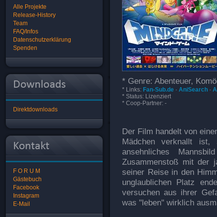
Alle Projekte
Release-History
Team
FAQ/Infos
Datenschutzerklärung
Spenden
* Genre: Abenteuer, Komöd
* Links:
Fan-Sub.de
·
AniSearch
·
A
* Status: Lizenziert
* Coop-Partner: -
Direktdownloads
Der Film handelt von eine
Mädchen verknallt ist,
ansehnliches Mannsbil
Zusammenstoß mit der ja
seiner Reise in den Himm
F O R U M
Gästebuch
unglaublichen Platz ende
Facebook
versuchen aus ihrer Gef
Instagram
was "leben" wirklich ausm
E-Mail