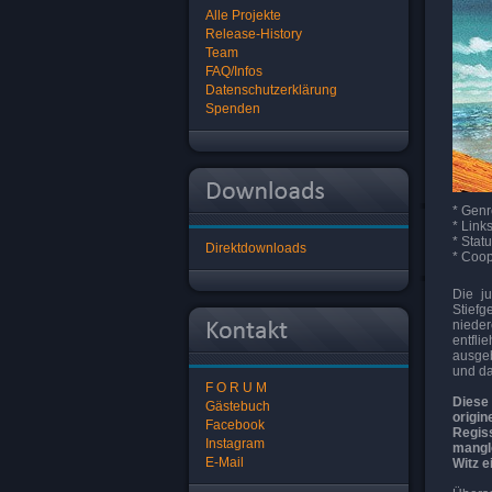
Alle Projekte
Release-History
Team
FAQ/Infos
Datenschutzerklärung
Spenden
* Genr
* Link
* Statu
Direktdownloads
* Coop
Die ju
Stiefg
nieder
entfli
ausgeb
und da
F O R U M
Diese
Gästebuch
origin
Facebook
Regis
Instagram
manglo
E-Mail
Witz e