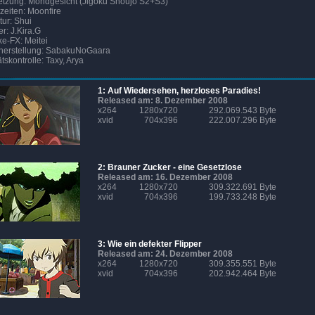
tzung: Mondgesicht (Jigoku Shoujo S2+S3)
zeiten: Moonfire
tur: Shui
er: J.Kira.G
e-FX: Meitei
nerstellung: SabakuNoGaara
ätskontrolle: Taxy, Arya
1: Auf Wiedersehen, herzloses Paradies!
Released am: 8. Dezember 2008
x264
1280x720
292.069.543 Byte
xvid
704x396
222.007.296 Byte
2: Brauner Zucker - eine Gesetzlose
Released am: 16. Dezember 2008
x264
1280x720
309.322.691 Byte
xvid
704x396
199.733.248 Byte
3: Wie ein defekter Flipper
Released am: 24. Dezember 2008
x264
1280x720
309.355.551 Byte
xvid
704x396
202.942.464 Byte