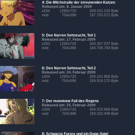
4: Die Milchstraße der streunenden Katzen
Released am: 8. Januar 2009
x264
1280x720
309.431.220 Byte
xvid
704x396
197.763.072 Byte
5: Des Narren Sehnsucht, Teil 1
Released am: 17. Februar 2009
x264
1280x720
304.367.037 Byte
xvid
704x396
184.706.794 Byte
6: Des Narren Sehnsucht, Teil 2
Released am: 24. Februar 2009
x264
1280x720
304.241.866 Byte
xvid
704x396
184.916.170 Byte
7: Der monotone Fall des Regens
Released am: 25. Februar 2009
x264
1280x720
304.520.966 Byte
xvid
704x396
193.432.498 Byte
8: Schwarze Furore und ein Dope-Spiel