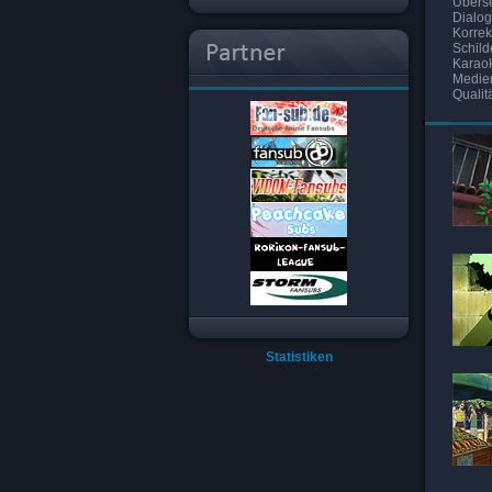
Überse
Dialog
Korrek
Schild
Karaok
Medie
Qualit
Statistiken