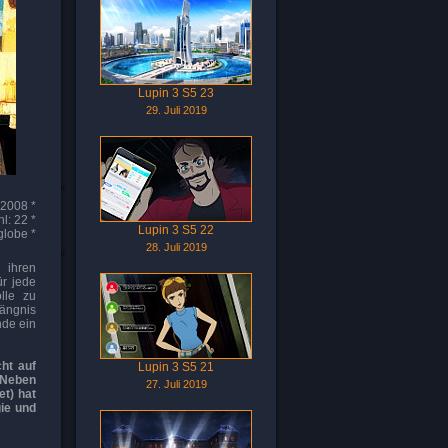
Lupin 3 S5 23
29. Juli 2019
 2008 *
l: 22 *
Lupin 3 S5 22
globe *
28. Juli 2019
n ihren
ür jede
ölle zu
fängnis
nde ein
ht auf
Lupin 3 S5 21
. Neben
27. Juli 2019
t) hat
gie und