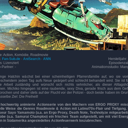
e: Action, Komödie, Roadmovie
s:
Fan-Sub.de
·
AniSearch
·
ANN
Herstelljahr:
s: Lizenziert
Episodenzah
-Partner: -
Animationsstudio: Man
nge Hatchin wächst bei einer scheinheiligen Pfarrersfamilie auf, wo sie vo
eschwistern jeden Tag aufs Neue geärgert und schlecht behandelt wird. Sie ist f
e Arbeit zuständig und wünscht sich nichts sehnlicher, als dieser Alltagsh
ehen. Michiko hingegen ist eine raubende, sexy Diva, gerade frisch aus dem Ge
rochen und daher stets auf der Flucht vor der Polizei - doch beide haben im Gru
sselbe Ziel: Die Freiheit!
 hochwertig animierte Actionserie von den Machern von ERGO PROXY misc
elle Weise die Genres Roadmovie & Action mit Latino/70s-Flair und Tiefgang
seur Sayo Yamamoto (u.a. an Ergo Proxy, Death Note, Texhnolyze mitgearbeite
be (u.a. Samurai Champloo) ein frisches Team aufgestellt, um mit viel Ener
in in Südamerika angesiedeltes Actionfeuerwerk loszubrechen.