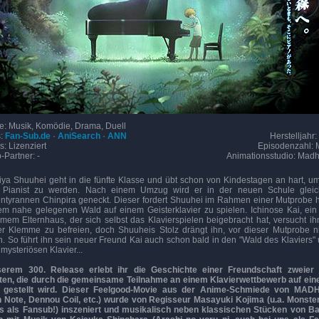
e: Musik, Komödie, Drama, Duell
s:
Fan-Sub.de
·
AniSearch
·
ANN
Herstelljahr:
s: Lizenziert
Episodenzahl: 
-Partner: -
Animationsstudio: Mad
a Shuuhei geht in die fünfte Klasse und übt schon von Kindestagen an hart, u
 Pianist zu werden. Nach einem Umzug wird er in der neuen Schule glei
ntyrannen Chinpira geneckt. Dieser fordert Shuuhei im Rahmen einer Mutprobe 
em nahe gelegenen Wald auf einem Geisterklavier zu spielen. Ichinose Kai, ei
mem Elternhaus, der sich selbst das Klavierspielen beigebracht hat, versucht ih
r Klemme zu befreien, doch Shuuheis Stolz drängt ihn, vor dieser Mutprobe n
n. So führt ihn sein neuer Freund Kai auch schon bald in den "Wald des Klaviers"
mysteriösen Klavier...
serem 300. Release erlebt ihr die Geschichte einer Freundschaft zweier 
ten, die durch die gemeinsame Teilnahme an einem Klavierwettbewerb auf ein
 gestellt wird. Dieser Feelgood-Movie aus der Anime-Schmiede von MA
 Note, Dennou Coil, etc.) wurde von Regisseur Masayuki Kojima (u.a. Monste
ns als Fansub!) inszeniert und musikalisch neben klassischen Stücken von Ba