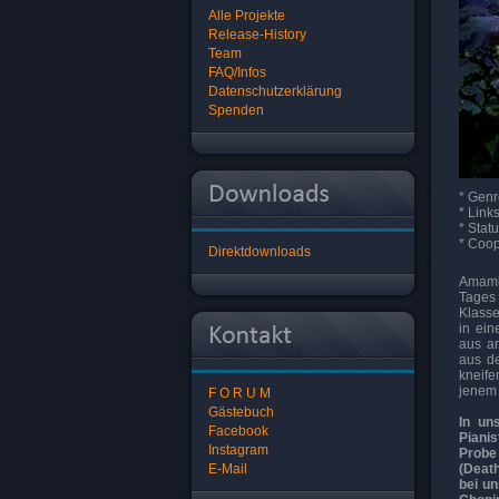
Alle Projekte
Release-History
Team
FAQ/Infos
Datenschutzerklärung
Spenden
* Genr
* Link
* Statu
* Coop
Direktdownloads
Amamiy
Tages
Klasse
in ein
aus ar
aus de
kneife
jenem 
F O R U M
Gästebuch
In un
Facebook
Pianis
Instagram
Probe
E-Mail
(Death
bei u