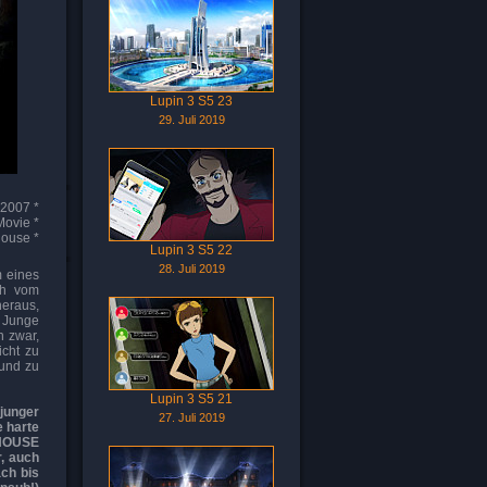
Lupin 3 S5 23
29. Juli 2019
 2007 *
Movie *
house *
Lupin 3 S5 22
28. Juli 2019
m eines
ch vom
heraus,
n Junge
n zwar,
icht zu
 und zu
Lupin 3 S5 21
junger
27. Juli 2019
e harte
DHOUSE
r, auch
ch bis