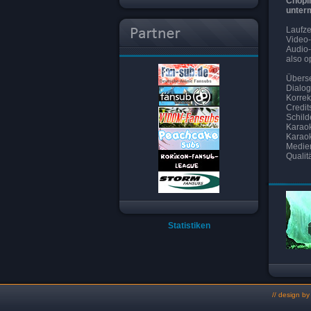
Chopi
unterm
Laufze
Video-
Audio
also o
Überse
Dialog
Korrek
Credit
Schild
Karaok
Karaok
Medien
Qualitä
Statistiken
// design b