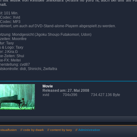
n mit Musik von Keisuke Shinohara (Arashi no yoru ni, auch bei uns als Fa
alt.
it: 101 Min.
Codec: Xvid
-Codec: MP3
ptimiert, um auch auf DVD-Stand-alone-Playern abgespielt zu werden.
tzung: Mondgesicht (Jigoku Shoujo Futakomori, Udon)
zeiten: Moonfire
tur: Taxy
s & Logo: Taxy
er: J.Kira.G
e-Zeiten: Shui
e-FX: Meitei
erstellung: cvd87
tskontrolle: didi, Shinichi, Zwifaltra
Movie
Released am: 27. Mai 2008
xvid
704x396
734.427.136 Byte
y
visualfusion
// code by dwark // content by taxy //
Administration