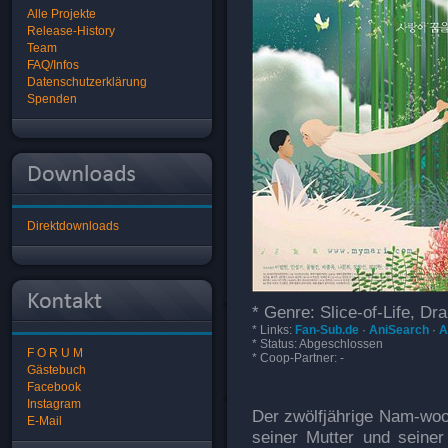
Alle Projekte
Release-History
Team
FAQ/Infos
Datenschutzerklärung
Spenden
Direktdownloads
* Genre: Slice-of-Life, D
* Links:
Fan-Sub.de
·
AniSearch
·
A
* Status: Abgeschlossen
F O R U M
* Coop-Partner: -
Gästebuch
Facebook
Instagram
Der zwölfjährige Nam-woo 
E-Mail
seiner Mutter und seiner