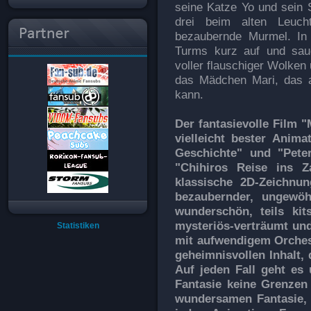
seine Katze Yo und sein 
drei beim alten Leuch
bezaubernde Murmel. In
Turms kurz auf und sau
voller flauschiger Wolken 
das Mädchen Mari, das au
kann.
Der fantasievolle Film "
vielleicht bester Anim
Geschichte" und "Pete
"Chihiros Reise ins Z
klassische 2D-Zeichnu
bezaubernder, ungewöh
wunderschön, teils kit
mysteriös-verträumt und
Statistiken
mit aufwendigem Orches
geheimnisvollen Inhalt, 
Auf jeden Fall geht es
Fantasie keine Grenzen
wundersamen Fantasie, d