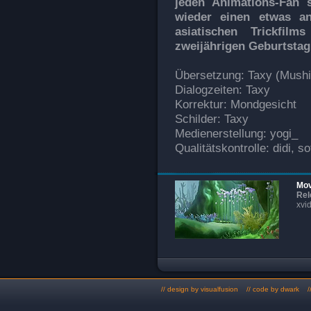
jeden Animations-Fan 
wieder einen etwas an
asiatischen Trickfi
zweijährigen Geburtstag
Übersetzung: Taxy (Mushi
Dialogzeiten: Taxy
Korrektur: Mondgesicht
Schilder: Taxy
Medienerstellung: yogi_
Qualitätskontrolle: didi, s
Mov
Rel
xvi
// design by
visualfusion
// code by dwark //