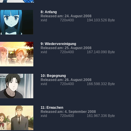
8: Anfang
Released am: 24. August 2008
xvid
720x400
194.103.526 Byte
9: Wiedervereinigung
Released am: 25. August 2008
xvid
720x400
167.140.090 Byte
10: Begegnung
Released am: 26. August 2008
xvid
720x400
166.598.332 Byte
11: Erwachen
Released am: 4. September 2008
xvid
720x400
161.967.336 Byte