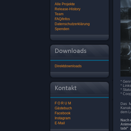
Alle Projekte
Release-History
Team
FAQ/Infos
Datenschutzerklärung
Spenden
Direktdownloads
* Genr
* Link
* Stat
* Coop
F O R U M
Das M
Kanaka
Gästebuch
dem Le
Facebook
Instagram
Nach e
E-Mail
Anime 
tabi"