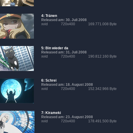
4: Tränen
Released am: 30. Juli 2008
xvid
720x400
169.771.008 Byte
5: Bin wieder da
Released am: 31. Juli 2008
xvid
720x400
190.812.160 Byte
6: Schrei
Released am: 18. August 2008
xvid
720x400
152.342.966 Byte
7: Kirameki
Released am: 23. August 2008
xvid
720x400
178.491.500 Byte