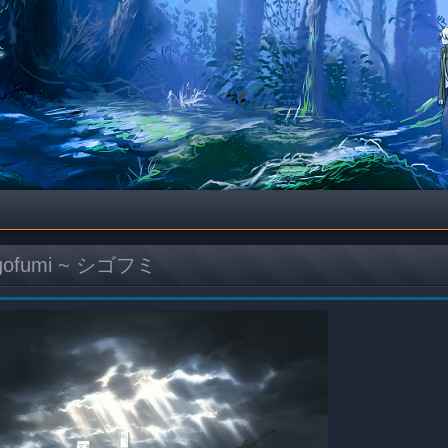
gofumi ~ シゴフミ