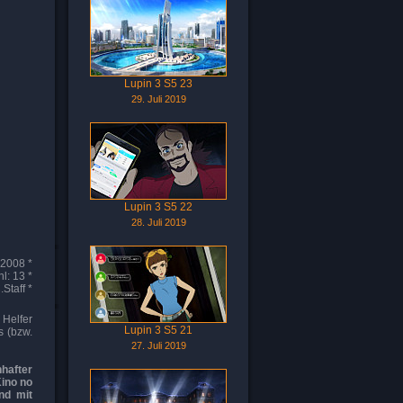
Lupin 3 S5 23
29. Juli 2019
Lupin 3 S5 22
28. Juli 2019
 2008 *
l: 13 *
Staff *
Helfer
Lupin 3 S5 21
s (bzw.
27. Juli 2019
nhafter
Kino no
nd mit