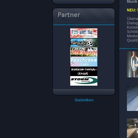
Musik
NEU: 
Überse
Dialog
Korrek
Schild
Medien
Qualit
Statistiken