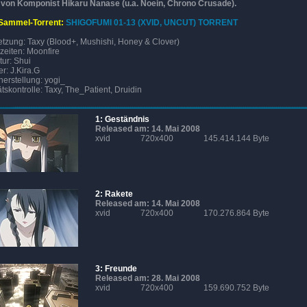
 von Komponist Hikaru Nanase (u.a. Noein, Chrono Crusade).
Sammel-Torrent:
SHIGOFUMI 01-13 (XVID, UNCUT) TORRENT
tzung: Taxy (Blood+, Mushishi, Honey & Clover)
zeiten: Moonfire
tur: Shui
er: J.Kira.G
erstellung: yogi_
ätskontrolle: Taxy, The_Patient, Druidin
1: Geständnis
Released am: 14. Mai 2008
xvid
720x400
145.414.144 Byte
2: Rakete
Released am: 14. Mai 2008
xvid
720x400
170.276.864 Byte
3: Freunde
Released am: 28. Mai 2008
xvid
720x400
159.690.752 Byte